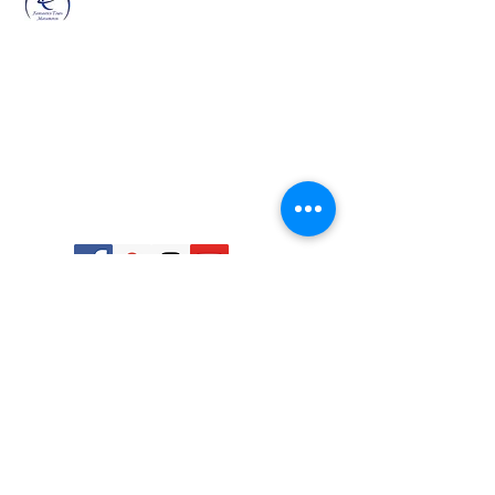
Tours
Contacto
Agencia de viajes
​
868 818 7785
en Matamoros .
​
868 392 3536
Viajes nacionales,
​
868 168 9998
internacionales
​
868 392 2878
y conciertos
​
info@agenciadeviajes-fantasticstours.com
​
Matamoros , Tamaulipas, Mexico
Enlaces Rapido
Destinos
Inicio
Monterrey
conciertos
San Luis Potosi
Nacionales
Guanajuato
internacionales
Mazatlán
Sueños cumplidos
Guadalajara