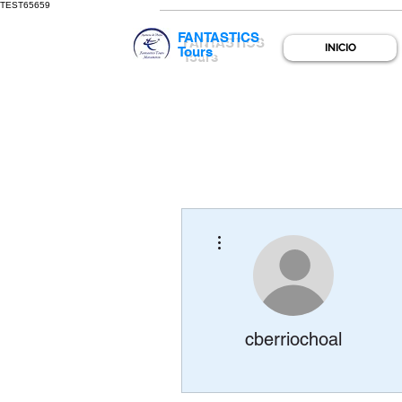
TEST65659
FANTASTICS
INICIO
Tours
Más acciones
cberriochoal