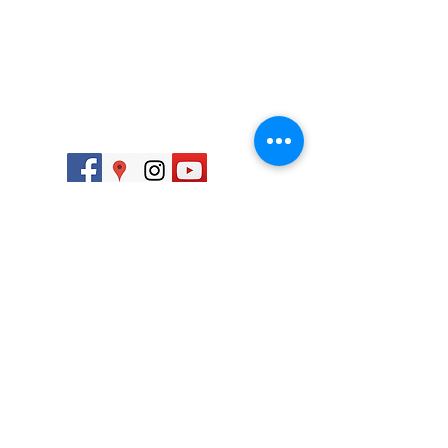
​
868 818 7785
en Matamoros .
​
868 392 3536
Viajes nacionales,
​
868 168 9998
internacionales
​
868 392 2878
y conciertos
​
info@agenciadeviajes-fantasticstours.com
​
Matamoros , Tamaulipas, Mexico
Enlaces Rapido
Destinos
Inicio
Monterrey
conciertos
San Luis Potosi
Nacionales
Guanajuato
internacionales
Mazatlán
Sueños cumplidos
Guadalajara
Gana puntos
Europa
Agendar cita
Asia
Contacto.
Suiza
y muchos mas.