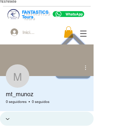
TEST65659
FANTASTICS
WhatsApp
Tours
Iniciar sesión
Más acciones
mt_munoz
mt_munoz
0 seguidores
0 seguidos