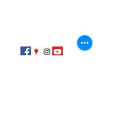
​
868 818 7785
en Matamoros .
​
868 392 3536
Viajes nacionales,
​
868 168 9998
internacionales
​
868 392 2878
y conciertos
​
info@agenciadeviajes-fantasticstours.com
​
Matamoros , Tamaulipas, Mexico
Enlaces Rapido
Destinos
Inicio
Monterrey
conciertos
San Luis Potosi
Nacionales
Guanajuato
internacionales
Mazatlán
Sueños cumplidos
Guadalajara
Gana puntos
Europa
Agendar cita
Asia
Contacto.
Suiza
y muchos mas.