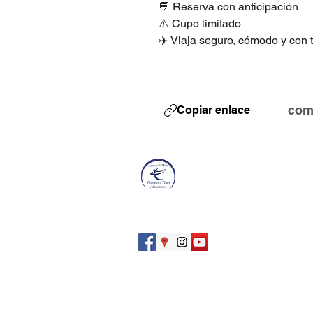
💬 Reserva con anticipación
⚠️ Cupo limitado
✈️ Viaja seguro, cómodo y con
com
Copiar enlace
FANTASTICS
Tours
Agencia de viajes en Matamoros .
Viajes nacionales, internacionales
y conciertos
© 2017
actualizado 2026
Creado por N.B.