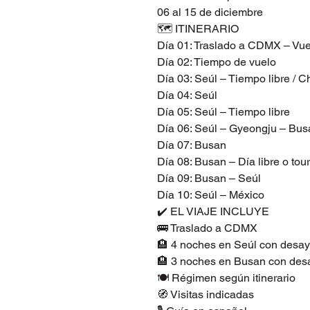
06 al 15 de diciembre
🗺️ ITINERARIO
Día 01: Traslado a CDMX – Vue
Día 02: Tiempo de vuelo
Día 03: Seúl – Tiempo libre / C
Día 04: Seúl
Día 05: Seúl – Tiempo libre
Día 06: Seúl – Gyeongju – Bus
Día 07: Busan
Día 08: Busan – Día libre o tou
Día 09: Busan – Seúl
Día 10: Seúl – México
✔️ EL VIAJE INCLUYE
🚌 Traslado a CDMX
🏨 4 noches en Seúl con desa
🏨 3 noches en Busan con de
🍽️ Régimen según itinerario
🧭 Visitas indicadas