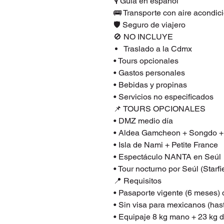
🎙️ Guía en español
🚌 Transporte con aire acondic
🛡️ Seguro de viajero
🚫 NO INCLUYE
Traslado a la Cdmx
• Tours opcionales
• Gastos personales
• Bebidas y propinas
• Servicios no especificados
📌 TOURS OPCIONALES
• DMZ medio día
• Aldea Gamcheon + Songdo 
• Isla de Nami + Petite France
• Espectáculo NANTA en Seúl
• Tour nocturno por Seúl (Starf
📍 Requisitos
• Pasaporte vigente (6 meses)
• Sin visa para mexicanos (has
• Equipaje 8 kg mano + 23 kg