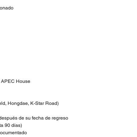
estadounidense
ionado
El monto a
nacional (pesos mexi
el tipo de cambio vig
pago, de acuerdo c
🔸 El tipo de cambi
hora en que se efectú
financiera o método d
región donde se re
pagos en efectivo o t
cambio aplicado será
o el indicado pre
+ APEC House
🔸 En caso d
de crédito o débito, 
directamente la entid
Fantastics Tours no t
ield, Hongdae, K-Star Road)
tasas que 
📌 Al conf
 después de su fecha de regreso
aceptas que el mont
ta 90 días)
según las condicion
 documentado
Convenio de Pago a M