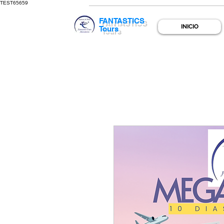
TEST65659
FANTASTICS
INICIO
Tours