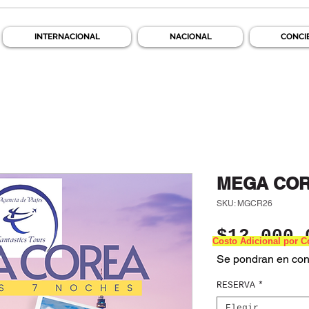
INTERNACIONAL
NACIONAL
CONCI
MEGA CO
SKU: MGCR26
$12,000.
Costo Adicional por 
Se pondran en con
RESERVA
*
Elegir